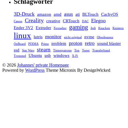
Schlagwörter
3D-Druck
asus
amazon
amd
ati
BLTouch
CachyOS
Creality
Elegoo
creative
CRTouch
Canon
DAC
gaming
Ender 3V2
Extruder
Fernseher
Jedi
Knacken
Knistern
linux
monitor
lutris
nvme
nicht original
Obsoleszenz
proton
retro
problem
sound blaster
OnBoard
PIXMA
Prime
steam
ssd
Star Wars
Tintenpatrone
Ton
Toner
Transferband
Ubuntu
usb
windows
Trommel
X-Fi
© 2026
Johannes' private Homepage
Powered by
WordPress
Theme Micronix By DesignWicked