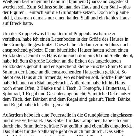
Weißleim bestrichen und dann mit braunem Quarzsand zugedeckt
werden soll. Zum Schluss sollte man das Haus und den Stall – plus
der Figuren – einfach auf die Grundplatte setzen. Doch ich glaube
nicht, dass man damals nur einen kahlen Stall und ein kahles Haus
auf Dreck hatte.
Um der Krippe etwas Charakter und Puppenhauscharme zu
verleihen, habe ich einen Lattenboden in der Größe des Hauses in
die Grundplatte geschnitzt. Diese habe ich dann zum Schluss noch
entsprechend gebeizt. Denn bäuerliche Häuser hatten schon einen
Holzboden. Damit das Haus dann auch dort an Ort und Stelle bleibt,
habe ich 8cm Ø große Löcher, an die Ecken des angedeuteten
Holzbodens gebohrt und entsprechend kleine Füßchen 8mm Ø und
5mm in der Länge an die entsprechenden Hausecken geklebt. So
bleibt das Haus auch immer da, wo es bleiben soll. Solche Füßchen
habe ich auch am Stall angebracht. Außerdem habe ich im Haus
noch einen Ofen, 2 Bänke und 1 Tisch, 3 Tontöpfe, 1 Butterfass, 1
Spinnrad, 1 Regal und Geschirr angebracht. Sämtliche Deko außer
dem Tisch, den Bänken und dem Regal sind gekauft. Tisch, Bänke
und Regal habe ich selber gemacht.
Außerdem habe ich eine Feuerstelle in die Grundplatten eingelassen
und diese verheiratet. Das Kabel für das Lämpchen, habe ich dann
durch eine 5mm tiefe gefräste Nut geführt und ebenfalls eingedeckt.
Das Kabel für die Stalllampe geht da auch mit durch. Das selbe