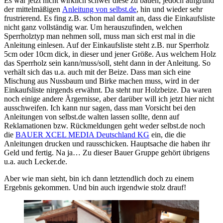
Es war jetzt nicht wirklich schwer diese zu bauen, jedoch aufgrund
der mittelmäßigen
Anleitung von selbst.de
, hin und wieder sehr
frustrierend. Es fing z.B. schon mal damit an, dass die Einkaufsliste
nicht ganz vollständig war. Um herauszufinden, welchen
Sperrholztyp man nehmen soll, muss man sich erst mal in die
Anleitung einlesen. Auf der Einkaufsliste steht z.B. nur Sperrholz
5cm oder 10cm dick, in dieser und jener Größe. Aus welchem Holz
das Sperrholz sein kann/muss/soll, steht dann in der Anleitung. So
verhält sich das u.a. auch mit der Beize. Dass man sich eine
Mischung aus Nussbaum und Birke machen muss, wird in der
Einkaufsliste nirgends erwähnt. Da steht nur Holzbeize. Da waren
noch einige andere Ärgernisse, aber darüber will ich jetzt hier nicht
ausschweifen. Ich kann nur sagen, dass man Vorsicht bei den
Anleitungen von selbst.de walten lassen sollte, denn auf
Reklamationen bzw. Rückmeldungen geht weder selbst.de noch
die
BAUER XCEL MEDIA Deutschland KG
ein, die die
Anleitungen drucken und rausschicken. Hauptsache die haben ihr
Geld und fertig. Na ja… Zu dieser Bauer Gruppe gehört übrigens
u.a. auch Lecker.de.
Aber wie man sieht, bin ich dann letztendlich doch zu einem
Ergebnis gekommen. Und bin auch irgendwie stolz drauf!