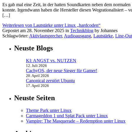
Es gab mal eine Zeit, in der hatten Soundkarten neben dem normalen
konnte. Irgendwann haben die Hersteller diesen Wegrationalisiert – 
[…]
Weiterlesen von Lautstärke unter Linux „hardcoden“
Gepostet am 28. November 2025 in
Technikblog
by Johannes
Schlagwörter:
Aktivlautsprecher
,
Audioausgang
,
Lautstärke
,
Line-Ou
Neuste Blogs
KI: ANGST vs. NUTZEN
12. Juli 2026
CachyOS, der neue Sieger für Gamer!
20. April 2026
Canonical zerstört Ubuntu
17. April 2026
Neuste Seiten
Theme Park unter Linux
Carmageddon 1 und Splat Pack unter Linux
Vampire: The Masquerade – Redemption unter Linux