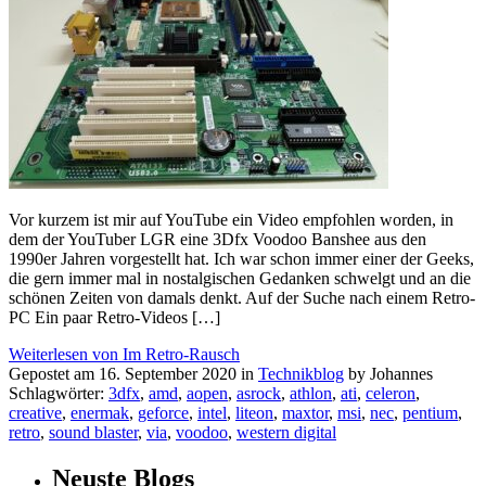
Vor kurzem ist mir auf YouTube ein Video empfohlen worden, in
dem der YouTuber LGR eine 3Dfx Voodoo Banshee aus den
1990er Jahren vorgestellt hat. Ich war schon immer einer der Geeks,
die gern immer mal in nostalgischen Gedanken schwelgt und an die
schönen Zeiten von damals denkt. Auf der Suche nach einem Retro-
PC Ein paar Retro-Videos […]
Weiterlesen von Im Retro-Rausch
Gepostet am 16. September 2020 in
Technikblog
by Johannes
Schlagwörter:
3dfx
,
amd
,
aopen
,
asrock
,
athlon
,
ati
,
celeron
,
creative
,
enermak
,
geforce
,
intel
,
liteon
,
maxtor
,
msi
,
nec
,
pentium
,
retro
,
sound blaster
,
via
,
voodoo
,
western digital
Neuste Blogs