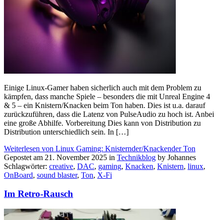
Einige Linux-Gamer haben sicherlich auch mit dem Problem zu
kämpfen, dass manche Spiele – besonders die mit Unreal Engine 4
& 5 – ein Knistern/Knacken beim Ton haben. Dies ist u.a. darauf
zurückzuführen, dass die Latenz von PulseAudio zu hoch ist. Anbei
eine große Abhilfe. Vorbereitung Dies kann von Distribution zu
Distribution unterschiedlich sein. In […]
Weiterlesen von Linux Gaming: Knisternder/Knackender Ton
Gepostet am 21. November 2025 in
Technikblog
by Johannes
Schlagwörter:
creative
,
DAC
,
gaming
,
Knacken
,
Knistern
,
linux
,
OnBoard
,
sound blaster
,
Ton
,
X-Fi
Im Retro-Rausch