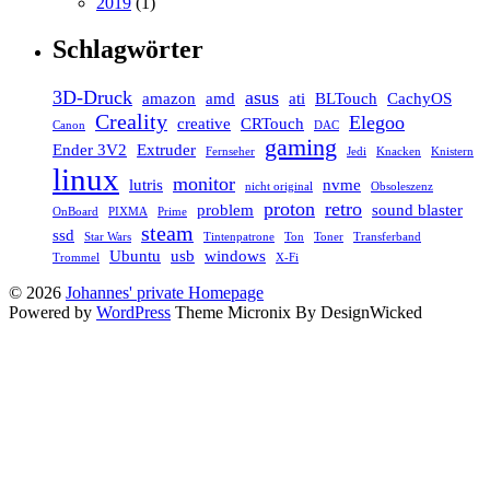
2019
(1)
Schlagwörter
3D-Druck
asus
amazon
amd
ati
BLTouch
CachyOS
Creality
Elegoo
creative
CRTouch
Canon
DAC
gaming
Ender 3V2
Extruder
Fernseher
Jedi
Knacken
Knistern
linux
monitor
lutris
nvme
nicht original
Obsoleszenz
proton
retro
problem
sound blaster
OnBoard
PIXMA
Prime
steam
ssd
Star Wars
Tintenpatrone
Ton
Toner
Transferband
Ubuntu
usb
windows
Trommel
X-Fi
© 2026
Johannes' private Homepage
Powered by
WordPress
Theme Micronix By DesignWicked