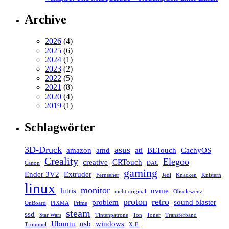
Archive
2026
(4)
2025
(6)
2024
(1)
2023
(2)
2022
(5)
2021
(8)
2020
(4)
2019
(1)
Schlagwörter
3D-Druck
asus
amazon
amd
ati
BLTouch
CachyOS
Creality
Elegoo
creative
CRTouch
Canon
DAC
gaming
Ender 3V2
Extruder
Fernseher
Jedi
Knacken
Knistern
linux
monitor
lutris
nvme
nicht original
Obsoleszenz
proton
retro
problem
sound blaster
OnBoard
PIXMA
Prime
steam
ssd
Star Wars
Tintenpatrone
Ton
Toner
Transferband
Ubuntu
usb
windows
Trommel
X-Fi