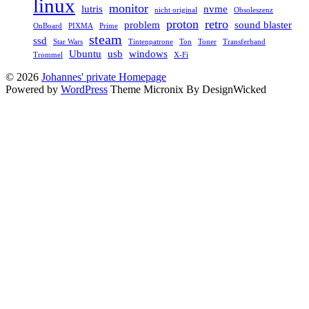
linux
monitor
lutris
nvme
nicht original
Obsoleszenz
proton
retro
problem
sound blaster
OnBoard
PIXMA
Prime
steam
ssd
Star Wars
Tintenpatrone
Ton
Toner
Transferband
Ubuntu
usb
windows
Trommel
X-Fi
© 2026
Johannes' private Homepage
Powered by
WordPress
Theme Micronix By DesignWicked