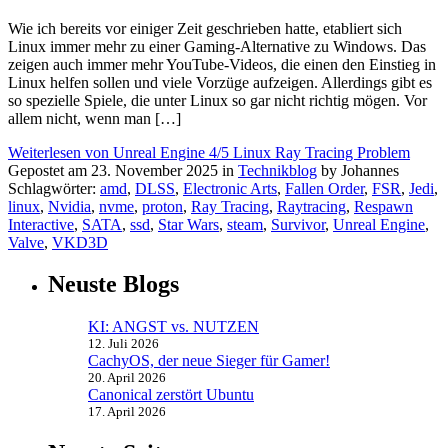
Wie ich bereits vor einiger Zeit geschrieben hatte, etabliert sich
Linux immer mehr zu einer Gaming-Alternative zu Windows. Das
zeigen auch immer mehr YouTube-Videos, die einen den Einstieg in
Linux helfen sollen und viele Vorzüge aufzeigen. Allerdings gibt es
so spezielle Spiele, die unter Linux so gar nicht richtig mögen. Vor
allem nicht, wenn man […]
Weiterlesen von Unreal Engine 4/5 Linux Ray Tracing Problem
Gepostet am 23. November 2025 in
Technikblog
by Johannes
Schlagwörter:
amd
,
DLSS
,
Electronic Arts
,
Fallen Order
,
FSR
,
Jedi
,
linux
,
Nvidia
,
nvme
,
proton
,
Ray Tracing
,
Raytracing
,
Respawn
Interactive
,
SATA
,
ssd
,
Star Wars
,
steam
,
Survivor
,
Unreal Engine
,
Valve
,
VKD3D
Neuste Blogs
KI: ANGST vs. NUTZEN
12. Juli 2026
CachyOS, der neue Sieger für Gamer!
20. April 2026
Canonical zerstört Ubuntu
17. April 2026