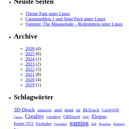
Neuste Seiten
Theme Park unter Linux
Carmageddon 1 und Splat Pack unter Linux
Vampire: The Masquerade – Redemption unter Linux
Archive
2026
(4)
2025
(6)
2024
(1)
2023
(2)
2022
(5)
2021
(8)
2020
(4)
2019
(1)
Schlagwörter
3D-Druck
asus
amazon
amd
ati
BLTouch
CachyOS
Creality
Elegoo
creative
CRTouch
Canon
DAC
gaming
Ender 3V2
Extruder
Fernseher
Jedi
Knacken
Knistern