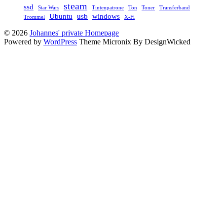
steam
ssd
Star Wars
Tintenpatrone
Ton
Toner
Transferband
Ubuntu
usb
windows
Trommel
X-Fi
© 2026
Johannes' private Homepage
Powered by
WordPress
Theme Micronix By DesignWicked