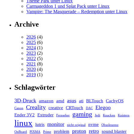
Theme Park unter Linux
Carmageddon 1 und Splat Pack unter Linux
Vampire: The Masquerade – Redemption unter Linux
Archive
2026
(4)
2025
(6)
2024
(1)
2023
(2)
2022
(5)
2021
(8)
2020
(4)
2019
(1)
Schlagwörter
3D-Druck
asus
amazon
amd
ati
BLTouch
CachyOS
Creality
Elegoo
creative
CRTouch
Canon
DAC
gaming
Ender 3V2
Extruder
Fernseher
Jedi
Knacken
Knistern
linux
monitor
lutris
nvme
nicht original
Obsoleszenz
proton
retro
problem
sound blaster
OnBoard
PIXMA
Prime