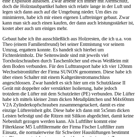
eine Explosion auslösen. Zwar arbeite ich immer mit Atemschutz,
doch die Holzstaubpartikel halten sich relativ lange in der Luft und
legen sich dann auch auf die Umgebung nieder. Um dies zu
minimieren, habe ich mir einen eigenen Luftreiniger gebaut. Zwar
kann man sich auch einen kaufen, der dann auch leistungsstärker ist,
kostet aber auch um einiges mehr.
Gebaut habe ich ihn ausschließlich aus Holzresten, die ich u.a. von
Theo (einem Familienfreund) bei seiner Entmistung vor seinem
Umzug, ergattern konnte. Es handelt sich hierbei um
Fichtenleimholz. Die Seitenwände sind mit jeweils viel
Torxholzschrauben durch Taschenlöcher und etwas Weißleim mit
dem Boden verbunden. Für den Lufttransport habe ich vier 120mm
Wechselstromlüfter der Firma SUNON genommen. Diese habe ich
über einen Schalter mit einem Kaltgerätestromanschluss
angeschlossen. Zwar handelt es sich hier um ein Schutzklasse II
Gerät mit doppelter oder verstärkter Isolierung, habe jedoch
trotzdem die Lüfter mit dem Schutzleiter (PE) verbunden. Die Lüfter
habe ich mittels kleiner 2mm dicken Metallplättchen und M4x60mm
V2A Zylinderkopfschrauben zusammengetackert, damit es eine
einzige Lüftereinheit gibt. Diese habe ich dann mit 5x5mm dicken
Leisten befestigt und die Ritzen mit Silikon abgedichtet, damit keine
Nebenluft gezogen werden kann. Als Luftfilter kommt eine
Filterklasse M5 Luftfiltermatte der Firma Fischer Luftfilter zum
Einsatz, die normalerweise für Schwörer Hauslüftungen bestimmt