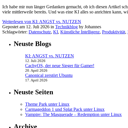
Ich habe mir nun länger Gedanken gemacht, ob ich diesen Artikel sch
viele mittlerweile bereits. Und was eine KI alles so anrichten kann, w
Weiterlesen von KI: ANGST vs. NUTZEN
Gepostet am 12. Juli 2026 in
Technikblog
by Johannes
Schlagwörter:
Datenschutz
,
KI
,
Künstliche Intelligenz
,
Produktivität
,
Neuste Blogs
KI: ANGST vs. NUTZEN
12. Juli 2026
CachyOS, der neue Sieger für Gamer!
20. April 2026
Canonical zerstört Ubuntu
17. April 2026
Neuste Seiten
Theme Park unter Linux
Carmageddon 1 und Splat Pack unter Linux
Vampire: The Masquerade – Redemption unter Linux
Archive