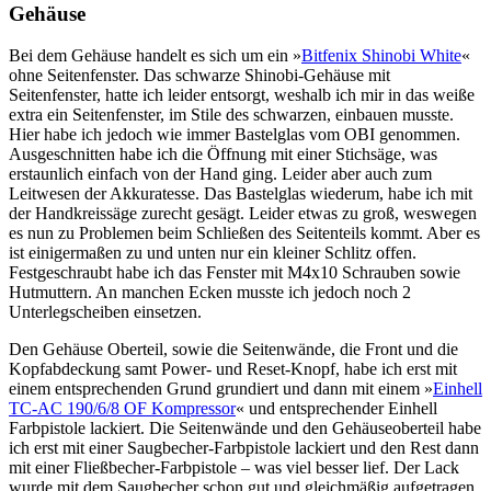
Gehäuse
Bei dem Gehäuse handelt es sich um ein »
Bitfenix Shinobi White
«
ohne Seitenfenster. Das schwarze Shinobi-Gehäuse mit
Seitenfenster, hatte ich leider entsorgt, weshalb ich mir in das weiße
extra ein Seitenfenster, im Stile des schwarzen, einbauen musste.
Hier habe ich jedoch wie immer Bastelglas vom OBI genommen.
Ausgeschnitten habe ich die Öffnung mit einer Stichsäge, was
erstaunlich einfach von der Hand ging. Leider aber auch zum
Leitwesen der Akkuratesse. Das Bastelglas wiederum, habe ich mit
der Handkreissäge zurecht gesägt. Leider etwas zu groß, weswegen
es nun zu Problemen beim Schließen des Seitenteils kommt. Aber es
ist einigermaßen zu und unten nur ein kleiner Schlitz offen.
Festgeschraubt habe ich das Fenster mit M4x10 Schrauben sowie
Hutmuttern. An manchen Ecken musste ich jedoch noch 2
Unterlegscheiben einsetzen.
Den Gehäuse Oberteil, sowie die Seitenwände, die Front und die
Kopfabdeckung samt Power- und Reset-Knopf, habe ich erst mit
einem entsprechenden Grund grundiert und dann mit einem »
Einhell
TC-AC 190/6/8 OF Kompressor
« und entsprechender Einhell
Farbpistole lackiert. Die Seitenwände und den Gehäuseoberteil habe
ich erst mit einer Saugbecher-Farbpistole lackiert und den Rest dann
mit einer Fließbecher-Farbpistole – was viel besser lief. Der Lack
wurde mit dem Saugbecher schon gut und gleichmäßig aufgetragen,