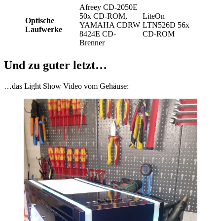
Afreey CD-2050E
50x CD-ROM,
LiteOn
Optische
YAMAHA CDRW
LTN526D 56x
Laufwerke
8424E CD-
CD-ROM
Brenner
Und zu guter letzt…
…das Light Show Video vom Gehäuse: