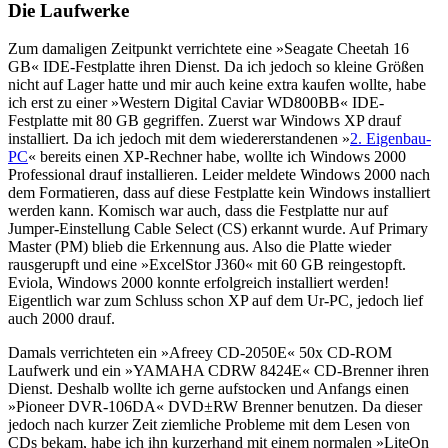
Die Laufwerke
Zum damaligen Zeitpunkt verrichtete eine »Seagate Cheetah 16
GB« IDE-Festplatte ihren Dienst. Da ich jedoch so kleine Größen
nicht auf Lager hatte und mir auch keine extra kaufen wollte, habe
ich erst zu einer »Western Digital Caviar WD800BB« IDE-
Festplatte mit 80 GB gegriffen. Zuerst war Windows XP drauf
installiert. Da ich jedoch mit dem wiedererstandenen »
2. Eigenbau-
PC
« bereits einen XP-Rechner habe, wollte ich Windows 2000
Professional drauf installieren. Leider meldete Windows 2000 nach
dem Formatieren, dass auf diese Festplatte kein Windows installiert
werden kann. Komisch war auch, dass die Festplatte nur auf
Jumper-Einstellung Cable Select (CS) erkannt wurde. Auf Primary
Master (PM) blieb die Erkennung aus. Also die Platte wieder
rausgerupft und eine »ExcelStor J360« mit 60 GB reingestopft.
Eviola, Windows 2000 konnte erfolgreich installiert werden!
Eigentlich war zum Schluss schon XP auf dem Ur-PC, jedoch lief
auch 2000 drauf.
Damals verrichteten ein »Afreey CD-2050E« 50x CD-ROM
Laufwerk und ein »YAMAHA CDRW 8424E« CD-Brenner ihren
Dienst. Deshalb wollte ich gerne aufstocken und Anfangs einen
»Pioneer DVR-106DA« DVD±RW Brenner benutzen. Da dieser
jedoch nach kurzer Zeit ziemliche Probleme mit dem Lesen von
CDs bekam, habe ich ihn kurzerhand mit einem normalen »LiteOn