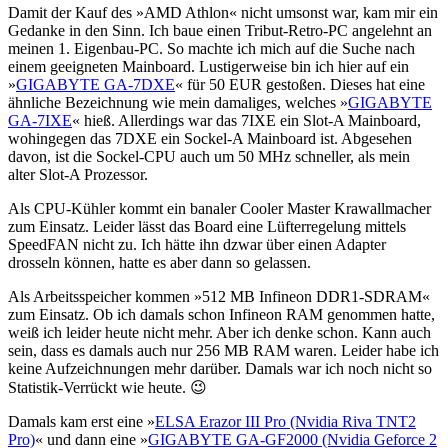
Damit der Kauf des »AMD Athlon« nicht umsonst war, kam mir ein
Gedanke in den Sinn. Ich baue einen Tribut-Retro-PC angelehnt an
meinen 1. Eigenbau-PC. So machte ich mich auf die Suche nach
einem geeigneten Mainboard. Lustigerweise bin ich hier auf ein
»
GIGABYTE GA-7DXE
« für 50 EUR gestoßen. Dieses hat eine
ähnliche Bezeichnung wie mein damaliges, welches »
GIGABYTE
GA-7IXE
« hieß. Allerdings war das 7IXE ein Slot-A Mainboard,
wohingegen das 7DXE ein Sockel-A Mainboard ist. Abgesehen
davon, ist die Sockel-CPU auch um 50 MHz schneller, als mein
alter Slot-A Prozessor.
Als CPU-Kühler kommt ein banaler Cooler Master Krawallmacher
zum Einsatz. Leider lässt das Board eine Lüfterregelung mittels
SpeedFAN nicht zu. Ich hätte ihn dzwar über einen Adapter
drosseln können, hatte es aber dann so gelassen.
Als Arbeitsspeicher kommen »512 MB Infineon DDR1-SDRAM«
zum Einsatz. Ob ich damals schon Infineon RAM genommen hatte,
weiß ich leider heute nicht mehr. Aber ich denke schon. Kann auch
sein, dass es damals auch nur 256 MB RAM waren. Leider habe ich
keine Aufzeichnungen mehr darüber. Damals war ich noch nicht so
Statistik-Verrückt wie heute. 😉
Damals kam erst eine »
ELSA Erazor III Pro (Nvidia Riva TNT2
Pro)
« und dann eine »
GIGABYTE GA-GF2000 (Nvidia Geforce 2