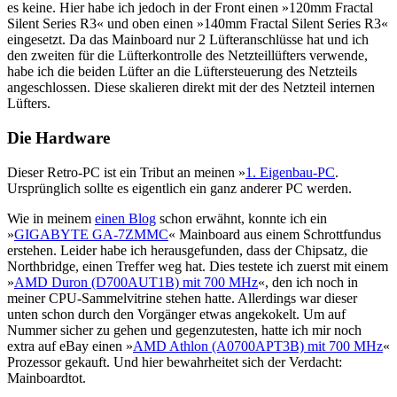
es keine. Hier habe ich jedoch in der Front einen »120mm Fractal
Silent Series R3« und oben einen »140mm Fractal Silent Series R3«
eingesetzt. Da das Mainboard nur 2 Lüfteranschlüsse hat und ich
den zweiten für die Lüfterkontrolle des Netzteillüfters verwende,
habe ich die beiden Lüfter an die Lüftersteuerung des Netzteils
angeschlossen. Diese skalieren direkt mit der des Netzteil internen
Lüfters.
Die Hardware
Dieser Retro-PC ist ein Tribut an meinen »
1. Eigenbau-PC
.
Ursprünglich sollte es eigentlich ein ganz anderer PC werden.
Wie in meinem
einen Blog
schon erwähnt, konnte ich ein
»
GIGABYTE GA-7ZMMC
« Mainboard aus einem Schrottfundus
erstehen. Leider habe ich herausgefunden, dass der Chipsatz, die
Northbridge, einen Treffer weg hat. Dies testete ich zuerst mit einem
»
AMD Duron (D700AUT1B) mit 700 MHz
«, den ich noch in
meiner CPU-Sammelvitrine stehen hatte. Allerdings war dieser
unten schon durch den Vorgänger etwas angekokelt. Um auf
Nummer sicher zu gehen und gegenzutesten, hatte ich mir noch
extra auf eBay einen »
AMD Athlon (A0700APT3B) mit 700 MHz
«
Prozessor gekauft. Und hier bewahrheitet sich der Verdacht:
Mainboardtot.