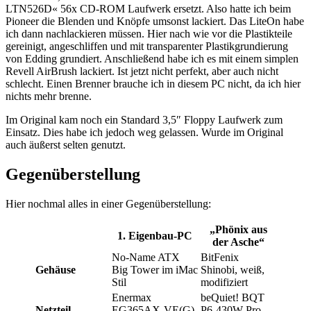
LTN526D« 56x CD-ROM Laufwerk ersetzt. Also hatte ich beim
Pioneer die Blenden und Knöpfe umsonst lackiert. Das LiteOn habe
ich dann nachlackieren müssen. Hier nach wie vor die Plastikteile
gereinigt, angeschliffen und mit transparenter Plastikgrundierung
von Edding grundiert. Anschließend habe ich es mit einem simplen
Revell AirBrush lackiert. Ist jetzt nicht perfekt, aber auch nicht
schlecht. Einen Brenner brauche ich in diesem PC nicht, da ich hier
nichts mehr brenne.
Im Original kam noch ein Standard 3,5″ Floppy Laufwerk zum
Einsatz. Dies habe ich jedoch weg gelassen. Wurde im Original
auch äußerst selten genutzt.
Gegenüberstellung
Hier nochmal alles in einer Gegenüberstellung:
„Phönix aus
1. Eigenbau-PC
der Asche“
No-Name ATX
BitFenix
Gehäuse
Big Tower im iMac
Shinobi, weiß,
Stil
modifiziert
Enermax
beQuiet! BQT
Netzteil
EG365AX-VE(G)
P6-430W Pro