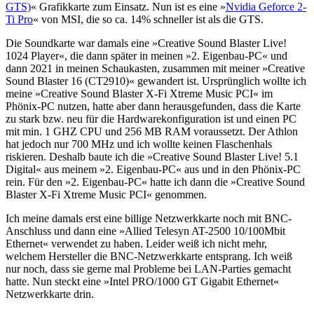
GTS)
« Grafikkarte zum Einsatz. Nun ist es eine »
Nvidia Geforce 2-
Ti Pro
« von MSI, die so ca. 14% schneller ist als die GTS.
Die Soundkarte war damals eine »Creative Sound Blaster Live!
1024 Player«, die dann später in meinen »2. Eigenbau-PC« und
dann 2021 in meinen Schaukasten, zusammen mit meiner »Creative
Sound Blaster 16 (CT2910)« gewandert ist. Ursprünglich wollte ich
meine »Creative Sound Blaster X-Fi Xtreme Music PCI« im
Phönix-PC nutzen, hatte aber dann herausgefunden, dass die Karte
zu stark bzw. neu für die Hardwarekonfiguration ist und einen PC
mit min. 1 GHZ CPU und 256 MB RAM voraussetzt. Der Athlon
hat jedoch nur 700 MHz und ich wollte keinen Flaschenhals
riskieren. Deshalb baute ich die »Creative Sound Blaster Live! 5.1
Digital« aus meinem »2. Eigenbau-PC« aus und in den Phönix-PC
rein. Für den »2. Eigenbau-PC« hatte ich dann die »Creative Sound
Blaster X-Fi Xtreme Music PCI« genommen.
Ich meine damals erst eine billige Netzwerkkarte noch mit BNC-
Anschluss und dann eine »Allied Telesyn AT-2500 10/100Mbit
Ethernet« verwendet zu haben. Leider weiß ich nicht mehr,
welchem Hersteller die BNC-Netzwerkkarte entsprang. Ich weiß
nur noch, dass sie gerne mal Probleme bei LAN-Parties gemacht
hatte. Nun steckt eine »Intel PRO/1000 GT Gigabit Ethernet«
Netzwerkkarte drin.