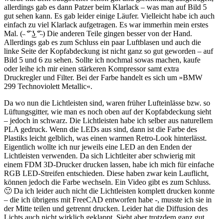
allerdings gab es dann Patzer beim Klarlack – was man auf Bild 5
gut sehen kann. Es gab leider einige Läufer. Vielleicht habe ich auch
einfach zu viel Klarlack aufgetragen. Es war immerhin mein erstes
Mal. (˵ ͡° ͜ʖ ͡°˵) Die anderen Teile gingen besser von der Hand.
Allerdings gab es zum Schluss ein paar Luftblasen und auch die
linke Seite der Kopfabdeckung ist nicht ganz so gut geworden – auf
Bild 5 und 6 zu sehen. Sollte ich nochmal sowas machen, kaufe
oder leihe ich mir einen stärkeren Kompressor samt extra
Druckregler und Filter. Bei der Farbe handelt es sich um »BMW
299 Technoviolett Metallic«.
Da wo nun die Lichtleisten sind, waren früher Lufteinlässe bzw. so
Lüftungsgitter, wie man es noch oben auf der Kopfabdeckung sieht
– jedoch in schwarz. Die Lichtleisten habe ich selber aus naturellem
PLA gedruck. Wenn die LEDs aus sind, dann ist die Farbe des
Plastiks leicht gelblich, was einen warmen Retro-Look hinterlässt.
Eigentlich wollte ich nur jeweils eine LED an den Enden der
Lichtleisten verwenden. Da sich Lichtleiter aber schwierig mit
einem FDM 3D-Drucker drucken lassen, habe ich mich für einfache
RGB LED-Streifen entschieden. Diese haben zwar kein Lauflicht,
können jedoch die Farbe wechseln. Ein Video gibt es zum Schluss.
🙂 Da ich leider auch nicht die Lichtleisten komplett drucken konnte
– die ich übrigens mit FreeCAD entworfen habe -, musste ich sie in
der Mitte teilen und getrennt drucken. Leider hat die Diffusion des
Lichts auch nicht wirklich geklappt. Sieht aber trotzdem ganz gut