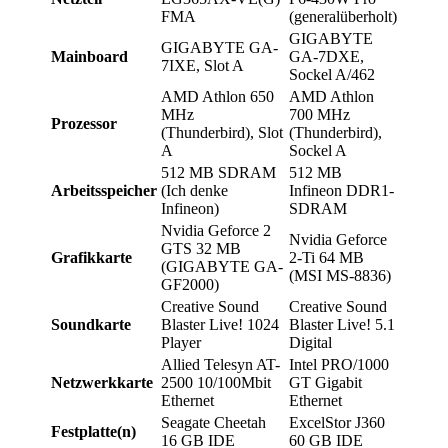
FMA
(generalüberholt)
GIGABYTE
GIGABYTE GA-
Mainboard
GA-7DXE,
7IXE, Slot A
Sockel A/462
AMD Athlon 650
AMD Athlon
MHz
700 MHz
Prozessor
(Thunderbird), Slot
(Thunderbird),
A
Sockel A
512 MB SDRAM
512 MB
Arbeitsspeicher
(Ich denke
Infineon DDR1-
Infineon)
SDRAM
Nvidia Geforce 2
Nvidia Geforce
GTS 32 MB
Grafikkarte
2-Ti 64 MB
(GIGABYTE GA-
(MSI MS-8836)
GF2000)
Creative Sound
Creative Sound
Soundkarte
Blaster Live! 1024
Blaster Live! 5.1
Player
Digital
Allied Telesyn AT-
Intel PRO/1000
Netzwerkkarte
2500 10/100Mbit
GT Gigabit
Ethernet
Ethernet
Seagate Cheetah
ExcelStor J360
Festplatte(n)
16 GB IDE
60 GB IDE