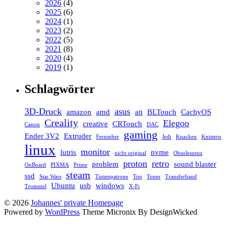
2026
(4)
2025
(6)
2024
(1)
2023
(2)
2022
(5)
2021
(8)
2020
(4)
2019
(1)
Schlagwörter
3D-Druck
asus
amazon
amd
ati
BLTouch
CachyOS
Creality
Elegoo
creative
CRTouch
Canon
DAC
gaming
Ender 3V2
Extruder
Fernseher
Jedi
Knacken
Knistern
linux
monitor
lutris
nvme
nicht original
Obsoleszenz
proton
retro
problem
sound blaster
OnBoard
PIXMA
Prime
steam
ssd
Star Wars
Tintenpatrone
Ton
Toner
Transferband
Ubuntu
usb
windows
Trommel
X-Fi
© 2026
Johannes' private Homepage
Powered by
WordPress
Theme Micronix By DesignWicked