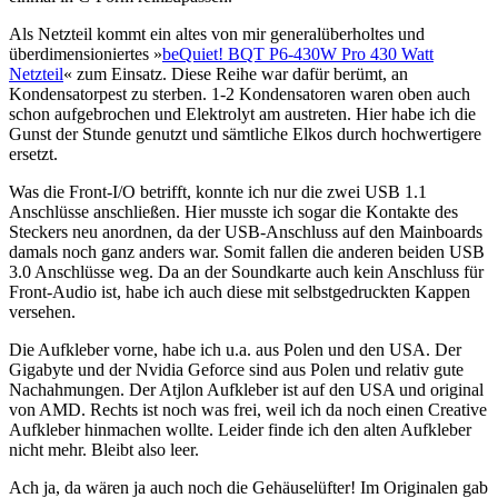
Als Netzteil kommt ein altes von mir generalüberholtes und
überdimensioniertes »
beQuiet! BQT P6-430W Pro 430 Watt
Netzteil
« zum Einsatz. Diese Reihe war dafür berümt, an
Kondensatorpest zu sterben. 1-2 Kondensatoren waren oben auch
schon aufgebrochen und Elektrolyt am austreten. Hier habe ich die
Gunst der Stunde genutzt und sämtliche Elkos durch hochwertigere
ersetzt.
Was die Front-I/O betrifft, konnte ich nur die zwei USB 1.1
Anschlüsse anschließen. Hier musste ich sogar die Kontakte des
Steckers neu anordnen, da der USB-Anschluss auf den Mainboards
damals noch ganz anders war. Somit fallen die anderen beiden USB
3.0 Anschlüsse weg. Da an der Soundkarte auch kein Anschluss für
Front-Audio ist, habe ich auch diese mit selbstgedruckten Kappen
versehen.
Die Aufkleber vorne, habe ich u.a. aus Polen und den USA. Der
Gigabyte und der Nvidia Geforce sind aus Polen und relativ gute
Nachahmungen. Der Atjlon Aufkleber ist auf den USA und original
von AMD. Rechts ist noch was frei, weil ich da noch einen Creative
Aufkleber hinmachen wollte. Leider finde ich den alten Aufkleber
nicht mehr. Bleibt also leer.
Ach ja, da wären ja auch noch die Gehäuselüfter! Im Originalen gab