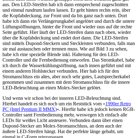
aus. Den LED-Streifen hab ich dann entsprechend zugeschnitten
und einmal rundrum laufen lassen. Er geht hinten rechts rein, über
die Kopfabdeckung, zur Front und da bis ganz nach unten. Dort
habe ich dann ein Verlängerungkabel angelötet und durch die untere
Lüftungsöffnungen, hinter die Front und wieder raus auf die rechte
Seite geführt. Hier läuft der LED-Streifen dann nach oben, wieder
über die Kopfabdeckung und endet dort dann. Die LED-Streifen
sind mittels Dupond-Steckern und Steckleisten verbunden, falls man
sie mal austauschen oder trennen muss. Wie auf Bild 3 zu sehen,
habe ich eine spezielle Blende inkl. Halterung für den LED-
Controller und die Fernbedienung entworfen. Das Stromkabel, habe
ich durch die Wasserkühlungsöffnung, nach innen geführt und mit
einem anderen Hohlstecker verbunden. Hier hab ich für den
Stromanschluss ein altes, aber noch sehr gutes, Lautsprecherkabel
genommen und zusammen mit dem Stromanschluss für die innere
LED-Beleuchtung an einen Molex-Stecker gelötet.
Und wenn wir schon bei der inneren LED-Beleuchtung sind.
Hierbei handelt es sich noch um ein Reststück vom »
1990er Retro
PC (Intel Pentium II MMX)
«. Hierfür habe ich jedoch keinen RGB-
Controller samt Fernbedienung mehr, weswegen ich einfach alle
LEDs für weißes Licht ansteuere. Verbunden dann über einen
Dupond-Stecker am Molex-Stromanschluss, an dem auch der
äußere LED-Streifen hängt. Hat die perfekte länge gehabt, um
einmal in C-Form reinzupassen.