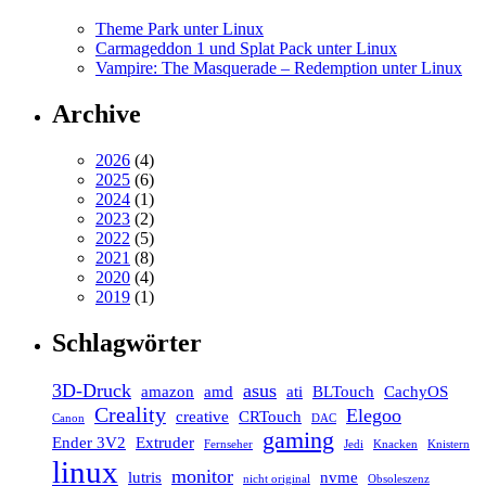
Theme Park unter Linux
Carmageddon 1 und Splat Pack unter Linux
Vampire: The Masquerade – Redemption unter Linux
Archive
2026
(4)
2025
(6)
2024
(1)
2023
(2)
2022
(5)
2021
(8)
2020
(4)
2019
(1)
Schlagwörter
3D-Druck
asus
amazon
amd
ati
BLTouch
CachyOS
Creality
Elegoo
creative
CRTouch
Canon
DAC
gaming
Ender 3V2
Extruder
Fernseher
Jedi
Knacken
Knistern
linux
monitor
lutris
nvme
nicht original
Obsoleszenz