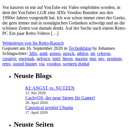
Vor kurzem ist mir auf YouTube ein Video empfohlen worden, in
dem der YouTuber LGR eine 3Dfx Voodoo Banshee aus den
1990er Jahren vorgestellt hat. Ich war schon immer einer der Geeks,
die gern immer mal in nostalgischen Gedanken schwelgt und an die
schönen Zeiten von damals denkt. Auf der Suche nach einem Retro-
PC Ein paar Retro-Videos […]
Weiterlesen von Im Retro-Rausch
Gepostet am 16. September 2020 in
Technikblog
by Johannes
Schlagwörter:
3dfx
,
amd
,
aopen
,
asrock
,
athlon
,
ati
,
celeron
,
creative
,
enermak
,
geforce
,
intel
,
liteon
,
maxtor
,
msi
,
nec
,
pentium
,
retro
,
sound blaster
,
via
,
voodoo
,
western digital
Neuste Blogs
KI: ANGST vs. NUTZEN
12. Juli 2026
CachyOS, der neue Sieger für Gamer!
20. April 2026
Canonical zerstört Ubuntu
17. April 2026
Neuste Seiten