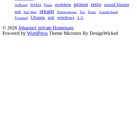
proton
retro
problem
sound blaster
OnBoard
PIXMA
Prime
steam
ssd
Star Wars
Tintenpatrone
Ton
Toner
Transferband
Ubuntu
usb
windows
Trommel
X-Fi
© 2026
Johannes' private Homepage
Powered by
WordPress
Theme Micronix By DesignWicked