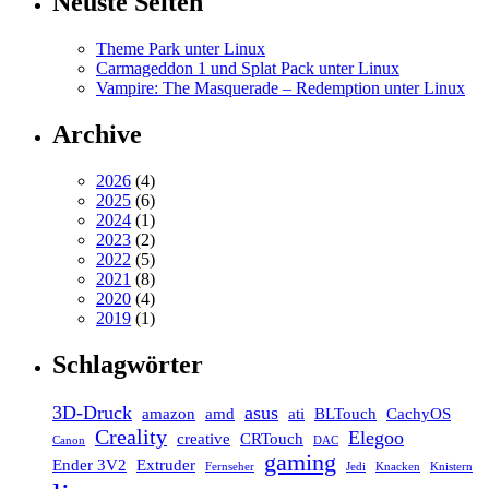
Neuste Seiten
Theme Park unter Linux
Carmageddon 1 und Splat Pack unter Linux
Vampire: The Masquerade – Redemption unter Linux
Archive
2026
(4)
2025
(6)
2024
(1)
2023
(2)
2022
(5)
2021
(8)
2020
(4)
2019
(1)
Schlagwörter
3D-Druck
asus
amazon
amd
ati
BLTouch
CachyOS
Creality
Elegoo
creative
CRTouch
Canon
DAC
gaming
Ender 3V2
Extruder
Fernseher
Jedi
Knacken
Knistern