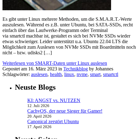
Es gibt unter Linux mehrere Methoden, um die S.M.A.R.T.-Werte
auszulesen. Während es z.B. unter Ubuntu, bei SATA-SSDs, recht
einfach über das Laufwerke-Programm oder Terminal
via smartctl machbar ist, gestaltet es sich bei NVMe SSDs wieder
etwas schwieriger. Leider unterstützt u.a. Ubuntu 22.04 LTS die
Möglichkeit zum Auslesen von NVMe SSDs mit Boardmitteln noch
nicht – bzw. udisks2 […]
Weiterlesen von SMART-Daten unter Linux auslesen
Gepostet am 16. März 2023 in
Technikblog
by Johannes
Schlagwörter:
auslesen
,
health
,
linux
,
nvme
,
smart
,
smartctl
Neuste Blogs
KI: ANGST vs. NUTZEN
12. Juli 2026
CachyOS, der neue Sieger für Gamer!
20. April 2026
Canonical zerstört Ubuntu
17. April 2026