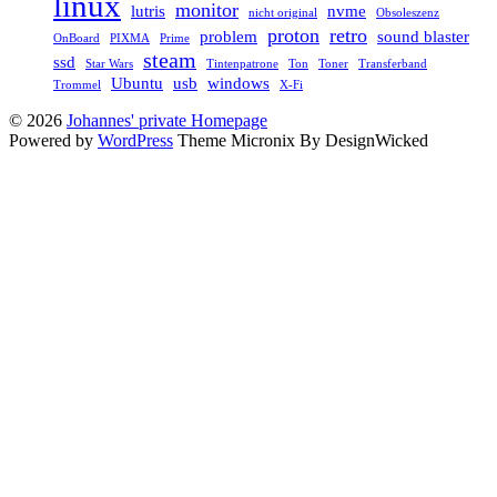
linux
monitor
lutris
nvme
nicht original
Obsoleszenz
proton
retro
problem
sound blaster
OnBoard
PIXMA
Prime
steam
ssd
Star Wars
Tintenpatrone
Ton
Toner
Transferband
Ubuntu
usb
windows
Trommel
X-Fi
© 2026
Johannes' private Homepage
Powered by
WordPress
Theme Micronix By DesignWicked