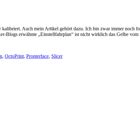
kalibriert. Auch mein Artikel gehört dazu. Ich bin zwar immer noch for
er-Blogs erwähnte „Einstellfahrplan“ ist nicht wirklich das Gelbe vo
en
,
OctoPrint
,
Pronterface
,
Slicer