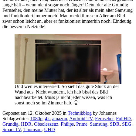
lange hält – wenn nicht sogar noch länger! Denn der alte Grundig
Fernseher, den meine Mutter hat, der ist älter als mein alter Samsung
und funktioniert immer noch! Man merkt ihm sein Alter am Bild
zwar schon leicht an, aber er funktioniert immerhin noch. Eindeutig
die besseren Netzteile!
Und wen es interessiert: So sieht das gute Stück an der
Wand aus. Nicht wundern, ich hab bissl das Bild
nachbearbeitet. Muss ja nicht jeder wissen, was ich
sonst noch so im Zimmer hab. 🙂
Gepostet am 12. Oktober 2025 in
Technikblog
by Johannes
Schlagwörter:
1080p
,
4k
,
amazon
,
Android TV
,
Fernseher
,
FullHD
,
Grundig
,
HDR
,
Obsoleszenz
,
Philips
,
Prime
,
Samsung
,
SDR
,
SEG
,
Smart TV
,
Thomson
,
UHD