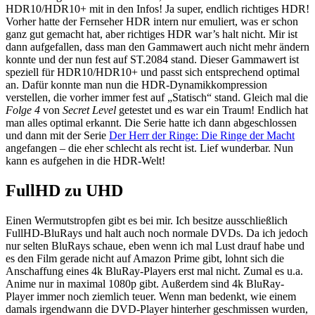
HDR10/HDR10+ mit in den Infos! Ja super, endlich richtiges HDR!
Vorher hatte der Fernseher HDR intern nur emuliert, was er schon
ganz gut gemacht hat, aber richtiges HDR war’s halt nicht. Mir ist
dann aufgefallen, dass man den Gammawert auch nicht mehr ändern
konnte und der nun fest auf ST.2084 stand. Dieser Gammawert ist
speziell für HDR10/HDR10+ und passt sich entsprechend optimal
an. Dafür konnte man nun die HDR-Dynamikkompression
verstellen, die vorher immer fest auf „Statisch“ stand. Gleich mal die
Folge 4
von
Secret Level
getestet und es war ein Traum! Endlich hat
man alles optimal erkannt. Die Serie hatte ich dann abgeschlossen
und dann mit der Serie
Der Herr der Ringe: Die Ringe der Macht
angefangen – die eher schlecht als recht ist. Lief wunderbar. Nun
kann es aufgehen in die HDR-Welt!
FullHD zu UHD
Einen Wermutstropfen gibt es bei mir. Ich besitze ausschließlich
FullHD-BluRays und halt auch noch normale DVDs. Da ich jedoch
nur selten BluRays schaue, eben wenn ich mal Lust drauf habe und
es den Film gerade nicht auf Amazon Prime gibt, lohnt sich die
Anschaffung eines 4k BluRay-Players erst mal nicht. Zumal es u.a.
Anime nur in maximal 1080p gibt. Außerdem sind 4k BluRay-
Player immer noch ziemlich teuer. Wenn man bedenkt, wie einem
damals irgendwann die DVD-Player hinterher geschmissen wurden,