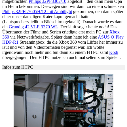
mitgebrachten
Philips 32PF3302/10
abgelöst – den dann mein Opa
im Heim bekommen. Deswegen sind wir dann zu einem schniecken
Philips 32PFL7605H/12 mit Ambilight
gekommen, den dann später
einer unser damaligen Kater kaputtgemacht hatte
(Lautsprechersatellit in Bildschirm geknallt). Danach wurde es dann
ein
Grundig 42 VLE 9270 WL
. Der läuft sogar heute noch! Das
Übertragen der Filme und Serien erledigte erst mein PC zur
Xbox
360
via Netzwerkfreigabe. Später dann hatte ich eine
ASUS O!Play
HDP-R1
Streamingbox, da die Xbox 360 vom Lüfter her immer zu
laut und von den Videoformaten begrenzt war. Ich wollte
irgendwann noch mehr und bin dann zu einem HTPC samt
Kodi
übergegangen. Den HTPC nutze ich auch mal selten zum Spielen.
Infos zum HTPC