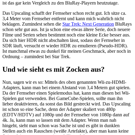
ist das gar kein Vergleich zu den BluRay-Playern heutzutage.
Das Upscaling schafft der Fernseher schon recht gut. Ich sitze ca.
3,4 Meter vom Fernseher entfernt und kann mich wahrlich nicht
beklagen. Zumindest sehen die
Star Trek: Next Generation
BluRays
schon sehr gut aus. Ist ja schon eine etwas ältere Serie, doch neuere
Filme und Serien sehen bestimmt noch eine kleine Ecke besser aus.
Da sich hier HDR nicht abschalten lässt, sodass der Fernseher in
SDR läuft, versucht er wieder HDR zu emulieren (Pseudo-HDR).
Ist manchmal etwas zu dunkel für meinen Geschmack, aber noch in
Ordnung – zumindest bei Star Trek.
Und wie sieht es mit Zocken aus?
Nun, sagen wir es so: Mittels des oben genannten Wii-zu-HDMI-
Adapters, kann man bei einem Abstand von 3,4 Metern gut spielen.
Da der Fernseher einen Spielemodus hat, kann man diesen bei Wii-
Spielen gut verwenden. Bei GameCube-Spielen, sollte man ihn
lieber deaktivieren, da sonst das Bild gestreckt wird. Das Upscaling
ist schon so eine Sache, denn der Adapter skaliert von 480p
(EDTV/HDTV) auf 1080p und der Fernseher von 1080p dann auf
4k. Ja, kann man so lassen mit dem Adapter. Wenn man nah
hingeht, sieht man schon was Sache ist und es gibt in dunklen
Stellen auch ein Rauschen (weiße Artefakte), aber man kann keine