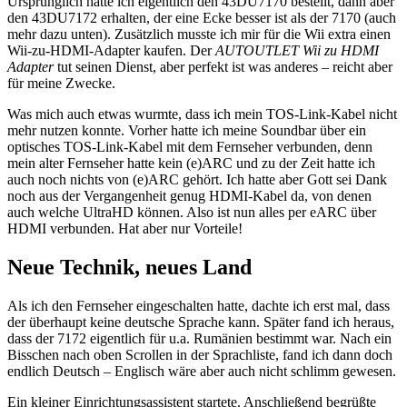
Ursprünglich hatte ich eigentlich den 43DU7170 bestellt, dann aber
den 43DU7172 erhalten, der eine Ecke besser ist als der 7170 (auch
mehr dazu unten). Zusätzlich musste ich mir für die Wii extra einen
Wii-zu-HDMI-Adapter kaufen. Der
AUTOUTLET Wii zu HDMI
Adapter
tut seinen Dienst, aber perfekt ist was anderes – reicht aber
für meine Zwecke.
Was mich auch etwas wurmte, dass ich mein TOS-Link-Kabel nicht
mehr nutzen konnte. Vorher hatte ich meine Soundbar über ein
optisches TOS-Link-Kabel mit dem Fernseher verbunden, denn
mein alter Fernseher hatte kein (e)ARC und zu der Zeit hatte ich
auch noch nichts von (e)ARC gehört. Ich hatte aber Gott sei Dank
noch aus der Vergangenheit genug HDMI-Kabel da, von denen
auch welche UltraHD können. Also ist nun alles per eARC über
HDMI verbunden. Hat aber nur Vorteile!
Neue Technik, neues Land
Als ich den Fernseher eingeschalten hatte, dachte ich erst mal, dass
der überhaupt keine deutsche Sprache kann. Später fand ich heraus,
dass der 7172 eigentlich für u.a. Rumänien bestimmt war. Nach ein
Bisschen nach oben Scrollen in der Sprachliste, fand ich dann doch
endlich Deutsch – Englisch wäre aber auch nicht schlimm gewesen.
Ein kleiner Einrichtungsassistent startete. Anschließend begrüßte