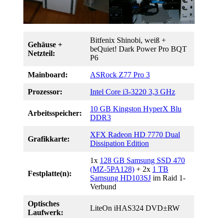
Bitfenix Shinobi, weiß +
Gehäuse +
beQuiet! Dark Power Pro BQT
Netzteil:
P6
Mainboard:
ASRock Z77
P
ro 3
Prozessor:
Intel Core i3-3220 3,3 GHz
10 GB Kingston HyperX Blu
Arbeitsspeicher:
DDR3
XFX Radeon HD 7770 Dual
Grafikkarte:
Dissipation Edition
1x
128 GB Samsung SSD 470
(MZ-5PA128)
+ 2x
1 TB
Festplatte(n):
Samsung HD103SJ
im Raid 1-
Verbund
Optisches
LiteOn iHAS324 DVD±RW
Laufwerk: