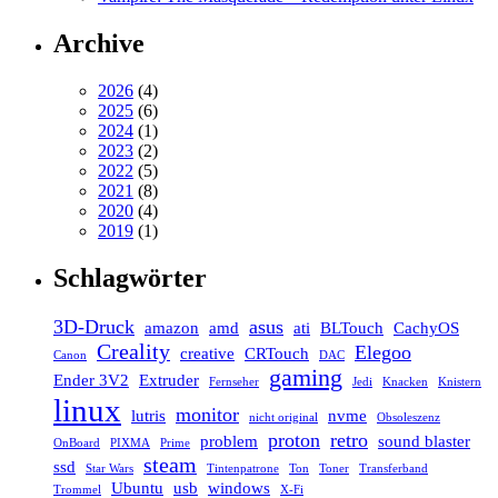
Archive
2026
(4)
2025
(6)
2024
(1)
2023
(2)
2022
(5)
2021
(8)
2020
(4)
2019
(1)
Schlagwörter
3D-Druck
asus
amazon
amd
ati
BLTouch
CachyOS
Creality
Elegoo
creative
CRTouch
Canon
DAC
gaming
Ender 3V2
Extruder
Fernseher
Jedi
Knacken
Knistern
linux
monitor
lutris
nvme
nicht original
Obsoleszenz
proton
retro
problem
sound blaster
OnBoard
PIXMA
Prime
steam
ssd
Star Wars
Tintenpatrone
Ton
Toner
Transferband
Ubuntu
usb
windows
Trommel
X-Fi