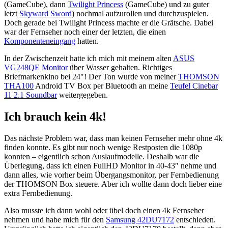
(GameCube), dann
Twilight Princess
(GameCube) und zu guter
letzt
Skyward Sword
) nochmal aufzurollen und durchzuspielen.
Doch gerade bei Twilight Princess machte er die Grätsche. Dabei
war der Fernseher noch einer der letzten, die einen
Komponenteneingang
hatten.
In der Zwischenzeit hatte ich mich mit meinem alten
ASUS
VG248QE Monitor
über Wasser gehalten. Richtiges
Briefmarkenkino bei 24″! Der Ton wurde von meiner
THOMSON
THA100
Android TV Box per Bluetooth an meine
Teufel Cinebar
11 2.1 Soundbar
weitergegeben.
Ich brauch kein 4k!
Das nächste Problem war, dass man keinen Fernseher mehr ohne 4k
finden konnte. Es gibt nur noch wenige Restposten die 1080p
konnten – eigentlich schon Auslaufmodelle. Deshalb war die
Überlegung, dass ich einen FullHD Monitor in 40-43″ nehme und
dann alles, wie vorher beim Übergangsmonitor, per Fernbedienung
der THOMSON Box steuere. Aber ich wollte dann doch lieber eine
extra Fernbedienung.
Also musste ich dann wohl oder übel doch einen 4k Fernseher
nehmen und habe mich für den
Samsung
42DU7172
entschieden.