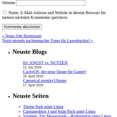
Website
Name, E-Mail-Adresse und Website in diesem Browser für
meinen nächsten Kommentar speichern.
Beitragsnavigation
« Neue-Alte Homepage
Nutzt niemals nachgemachte Toner für Laserdrucker! »
Neuste Blogs
KI: ANGST vs. NUTZEN
12. Juli 2026
CachyOS, der neue Sieger für Gamer!
20. April 2026
Canonical zerstört Ubuntu
17. April 2026
Neuste Seiten
Theme Park unter Linux
Carmageddon 1 und Splat Pack unter Linux
Vampire: The Masquerade – Redemption unter Linux