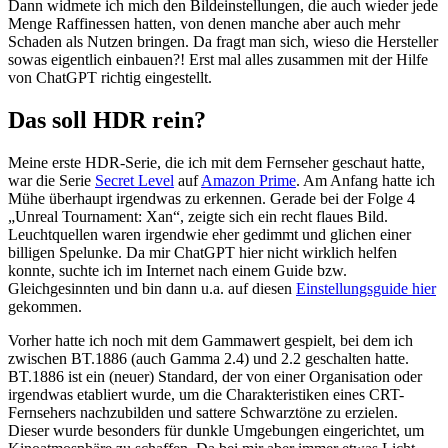
Dann widmete ich mich den Bildeinstellungen, die auch wieder jede
Menge Raffinessen hatten, von denen manche aber auch mehr
Schaden als Nutzen bringen. Da fragt man sich, wieso die Hersteller
sowas eigentlich einbauen?! Erst mal alles zusammen mit der Hilfe
von ChatGPT richtig eingestellt.
Das soll HDR rein?
Meine erste HDR-Serie, die ich mit dem Fernseher geschaut hatte,
war die Serie
Secret Level
auf
Amazon Prime
. Am Anfang hatte ich
Mühe überhaupt irgendwas zu erkennen. Gerade bei der Folge 4
„Unreal Tournament: Xan“, zeigte sich ein recht flaues Bild.
Leuchtquellen waren irgendwie eher gedimmt und glichen einer
billigen Spelunke. Da mir ChatGPT hier nicht wirklich helfen
konnte, suchte ich im Internet nach einem Guide bzw.
Gleichgesinnten und bin dann u.a. auf diesen
Einstellungsguide hier
gekommen.
Vorher hatte ich noch mit dem Gammawert gespielt, bei dem ich
zwischen BT.1886 (auch Gamma 2.4) und 2.2 geschalten hatte.
BT.1886 ist ein (neuer) Standard, der von einer Organisation oder
irgendwas etabliert wurde, um die Charakteristiken eines CRT-
Fernsehers nachzubilden und sattere Schwarztöne zu erzielen.
Dieser wurde besonders für dunkle Umgebungen eingerichtet, um