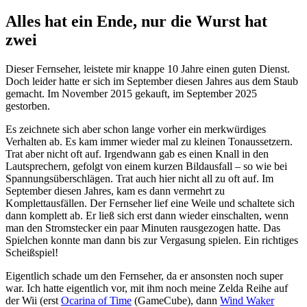
Alles hat ein Ende, nur die Wurst hat
zwei
Dieser Fernseher, leistete mir knappe 10 Jahre einen guten Dienst.
Doch leider hatte er sich im September diesen Jahres aus dem Staub
gemacht. Im November 2015 gekauft, im September 2025
gestorben.
Es zeichnete sich aber schon lange vorher ein merkwürdiges
Verhalten ab. Es kam immer wieder mal zu kleinen Tonaussetzern.
Trat aber nicht oft auf. Irgendwann gab es einen Knall in den
Lautsprechern, gefolgt von einem kurzen Bildausfall – so wie bei
Spannungsüberschlägen. Trat auch hier nicht all zu oft auf. Im
September diesen Jahres, kam es dann vermehrt zu
Komplettausfällen. Der Fernseher lief eine Weile und schaltete sich
dann komplett ab. Er ließ sich erst dann wieder einschalten, wenn
man den Stromstecker ein paar Minuten rausgezogen hatte. Das
Spielchen konnte man dann bis zur Vergasung spielen. Ein richtiges
Scheißspiel!
Eigentlich schade um den Fernseher, da er ansonsten noch super
war. Ich hatte eigentlich vor, mit ihm noch meine Zelda Reihe auf
der Wii (erst
Ocarina of Time
(GameCube), dann
Wind Waker