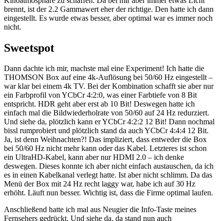
Kinoatmosphäre zu schaffen. Da bei mir aber immer etwas Licht
brennt, ist der 2.2 Gammawert eher der richtige. Den hatte ich dann
eingestellt. Es wurde etwas besser, aber optimal war es immer noch
nicht.
Sweetspot
Dann dachte ich mir, machste mal eine Experiment! Ich hatte die
THOMSON Box auf eine 4k-Auflösung bei 50/60 Hz eingestellt –
war klar bei einem 4k TV. Bei der Kombination schafft sie aber nur
ein Farbprofil von YCbCr 4:2:0, was einer Farbtiefe von 8 Bit
entspricht. HDR geht aber erst ab 10 Bit! Deswegen hatte ich
einfach mal die Bildwiederholrate von 50/60 auf 24 Hz redurziert.
Und siehe da, plötzlich kann er YCbCr 4:2:2 12 Bit! Dann nochmal
bissl rumprobiert und plötzlich stand da auch YCbCr 4:4:4 12 Bit.
Ja, ist denn Weihnachten?! Das impliziert, dass entweder die Box
bei 50/60 Hz nicht mehr kann oder das Kabel. Letzteres ist schon
ein UltraHD-Kabel, kann aber nur HDMI 2.0 – ich denke
deswegen. Dieses konnte ich aber nicht einfach austauschen, da ich
es in einen Kabelkanal verlegt hatte. Ist aber nicht schlimm. Da das
Menü der Box mit 24 Hz recht laggy war, habe ich auf 30 Hz
erhöht. Läuft nun besser. Wichtig ist, dass die Firme optimal laufen.
Anschließend hatte ich mal aus Neugier die Info-Taste meines
Fernsehers gedrückt. Und siehe da, da stand nun auch