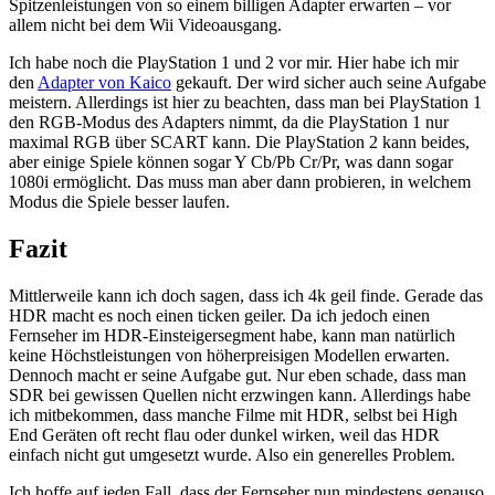
Spitzenleistungen von so einem billigen Adapter erwarten – vor
allem nicht bei dem Wii Videoausgang.
Ich habe noch die PlayStation 1 und 2 vor mir. Hier habe ich mir
den
Adapter von Kaico
gekauft. Der wird sicher auch seine Aufgabe
meistern. Allerdings ist hier zu beachten, dass man bei PlayStation 1
den RGB-Modus des Adapters nimmt, da die PlayStation 1 nur
maximal RGB über SCART kann. Die PlayStation 2 kann beides,
aber einige Spiele können sogar Y Cb/Pb Cr/Pr, was dann sogar
1080i ermöglicht. Das muss man aber dann probieren, in welchem
Modus die Spiele besser laufen.
Fazit
Mittlerweile kann ich doch sagen, dass ich 4k geil finde. Gerade das
HDR macht es noch einen ticken geiler. Da ich jedoch einen
Fernseher im HDR-Einsteigersegment habe, kann man natürlich
keine Höchstleistungen von höherpreisigen Modellen erwarten.
Dennoch macht er seine Aufgabe gut. Nur eben schade, dass man
SDR bei gewissen Quellen nicht erzwingen kann. Allerdings habe
ich mitbekommen, dass manche Filme mit HDR, selbst bei High
End Geräten oft recht flau oder dunkel wirken, weil das HDR
einfach nicht gut umgesetzt wurde. Also ein generelles Problem.
Ich hoffe auf jeden Fall, dass der Fernseher nun mindestens genauso