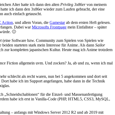
eichen Alter hatte ich dann den alten
Privileg 3x86er
von meinem
 hatte ich dann den 3x86er wieder zum Laufen gebracht, der eine
n auch einfach getauscht.
 Action
, und allem Voran, die
Gamestar
ab dem ersten Heft gelesen.
gefangen. Dabei war
Microsofts Frontpage
mein Einfallstor – später
 würde. 🙂
t
(eine Software bzw. Community zum Spielen von Spielen wie
 beiden starteten stark mein Interesse für Anime. Als dann
Sailor
ch zur kompletten japanischen Kultur. Heute mag ich Anime trotzdem
ence Fiction allgemein uvm. Und zocken? Ja, ab und zu, wenn ich mal
mehr schlecht als recht waren, nun bei 5 angekommen und dort seit
 Dort habe ich im Support angefangen, habe dann in die Technik
xiglas.
uch „Schneidschablonen“ für die Einzel- und Massenanfertigung
Außerdem habe ich erst in Vanilla-Code (PHP, HTML5, CSS3, MySQL,
erwaltung – anfangs mit Windows Server 2012 R2 und ab 2019 mit