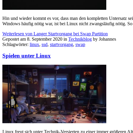
Hin und wieder kommt es vor, dass man den kompletten Untersatz sein
Windows häufig nötig war, ist bei Linux nicht zwangsläufig nötig. 
Weiterlesen von Langer Startvorgang bei Swap Partition
Gepostet am 8. September 2020 in
Technikblog
by Johannes
Schlagwörter:
linux
,
ssd
,
startvorgang
,
swap
Spielen unter Linux
Linux freut sich unter Technik-Versierten zu einer immer größeren Al