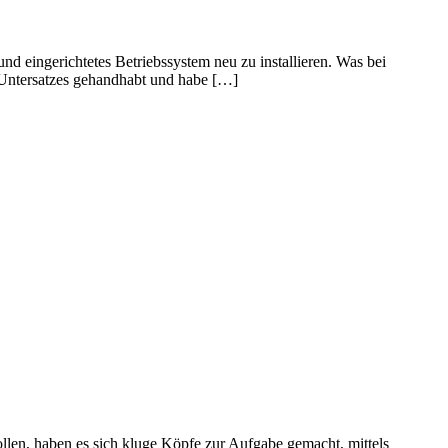
d eingerichtetes Betriebssystem neu zu installieren. Was bei
-Untersatzes gehandhabt und habe […]
ollen, haben es sich kluge Köpfe zur Aufgabe gemacht, mittels