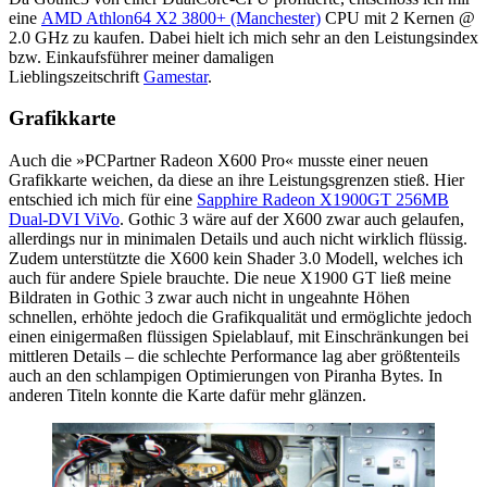
eine
AMD Athlon64 X2 3800+ (Manchester)
CPU mit 2 Kernen @
2.0 GHz zu kaufen. Dabei hielt ich mich sehr an den Leistungsindex
bzw. Einkaufsführer meiner damaligen
Lieblingszeitschrift
Gamestar
.
Grafikkarte
Auch die »PCPartner Radeon X600 Pro« musste einer neuen
Grafikkarte weichen, da diese an ihre Leistungsgrenzen stieß. Hier
entschied ich mich für eine
Sapphire Radeon X1900GT 256MB
Dual-DVI ViVo
. Gothic 3 wäre auf der X600 zwar auch gelaufen,
allerdings nur in minimalen Details und auch nicht wirklich flüssig.
Zudem unterstützte die X600 kein Shader 3.0 Modell, welches ich
auch für andere Spiele brauchte. Die neue X1900 GT ließ meine
Bildraten in Gothic 3 zwar auch nicht in ungeahnte Höhen
schnellen, erhöhte jedoch die Grafikqualität und ermöglichte jedoch
einen einigermaßen flüssigen Spielablauf, mit Einschränkungen bei
mittleren Details – die schlechte Performance lag aber größtenteils
auch an den schlampigen Optimierungen von Piranha Bytes. In
anderen Titeln konnte die Karte dafür mehr glänzen.