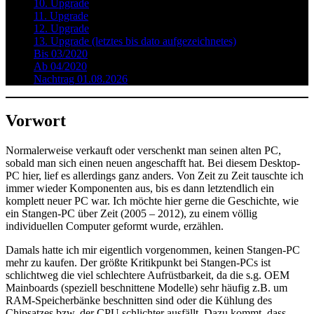
10. Upgrade
11. Upgrade
12. Upgrade
13. Upgrade (letztes bis dato aufgezeichnetes)
Bis 03/2020
Ab 04/2020
Nachtrag 01.08.2026
Vorwort
Normalerweise verkauft oder verschenkt man seinen alten PC,
sobald man sich einen neuen angeschafft hat. Bei diesem Desktop-
PC hier, lief es allerdings ganz anders. Von Zeit zu Zeit tauschte ich
immer wieder Komponenten aus, bis es dann letztendlich ein
komplett neuer PC war. Ich möchte hier gerne die Geschichte, wie
ein Stangen-PC über Zeit (2005 – 2012), zu einem völlig
individuellen Computer geformt wurde, erzählen.
Damals hatte ich mir eigentlich vorgenommen, keinen Stangen-PC
mehr zu kaufen. Der größte Kritikpunkt bei Stangen-PCs ist
schlichtweg die viel schlechtere Aufrüstbarkeit, da die s.g. OEM
Mainboards (speziell beschnittene Modelle) sehr häufig z.B. um
RAM-Speicherbänke beschnitten sind oder die Kühlung des
Chipsatzes bzw. der CPU schlichter ausfällt. Dazu kommt, dass