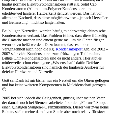
häufig normale Elektrolytkondensatoren statt s.g. Solid Cap
Kondensatoren (Aluminium-Polymer Kondensatoren mit
erhöhter/viel längerer Haltbarkeit) genutzt werden. Das hat vor
allem den Nachteil, dass diese möglicherweise – je nach Hersteller
und Bemessung – nicht so lange halten.
Bei billigen Netzteilen, werden häufig minderwertige chinesische
Kondensatoren verbaut. Das Problem ist hier, dass diese frühzeitig
die Grätsche machen und einem gerne mal um die Ohren fliegen,
wenn sie zu heißt werden. Dazu kommt, dass es in der
Vergangenheit auch noch die s.g.
Kondensatorpest
gab, die 2002 –
2007 sehr viele Kondensatoren zum frühzeitigen Tod brachte.
Billige China-Kondensatoren sind da nicht anders. Hier gibt es
mittlerweile schon eine eigene „Wissenschaft“ dafür. Defekte
Elektrolytkondensatoren sind nämlich der häufigste Auslöser für
defekte Hardware und Netzteile.
Gott sei Dank ist mir bisher nur ein Netzteil um die Ohren geflogen
und hat keine weiteren Komponenten in Mitleidenschaft gezogen.
🙂
2005 bot sich jedoch die Gelegenheit, günstig über meinen Vater,
der damals noch bei Siemens arbeitete, über den „Für uns“-Shop, an
einen günstigen Stangen-PC ranzukommen. Dieser war zwar keine
Rakete, stellte meine damaligen Spiele aber noch relativ flüssiger