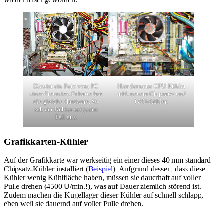
Dies ist ein Foto vom PC
Hier der neue CPU-Kühler
eines Freundes. Er hatte fast
inkl. neuem Chipsatz- und
die gleiche Hardware. So
GPU-Kühler.
sah der Kühler auf jeden
Fall aus.
Grafikkarten-Kühler
Auf der Grafikkarte war werkseitig ein einer dieses 40 mm standard
Chipsatz-Kühler installiert (
Beispiel
). Aufgrund dessen, dass diese
Kühler wenig Kühlfläche haben, müssen sie dauerhaft auf voller
Pulle drehen (4500 U/min.!), was auf Dauer ziemlich störend ist.
Zudem machen die Kugellager dieser Kühler auf schnell schlapp,
eben weil sie dauernd auf voller Pulle drehen.