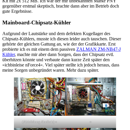
Kit mit 2x 512 MB. Ich war der mir unbekannten Marke PNY
gegenüber erstmal skeptisch, brachte dann aber im Betrieb doch
gute Ergebnisse.
Mainboard-Chipsatz-Kühler
Aufgrund der Lautstärke und dem defekten Kugellager des
Chipsatz-Kühlers, musste ich diesen leider auch tauschen. Dieser
gehörte der gleichen Gattung an, wie der der Grafikkarte. Erst
probierte ich es mit einem dem passiven
ZALMAN ZM-NB47-J
Kühler
, machte mir aber dann Sorgen, dass der Chipsatz evtl.
überhitzen könnte und verbaute dann kurze Zeit später den
»ichbinleise nForce4«. Viel später stellte ich jedoch heraus, dass
meine Sorgen unbegründet waren. Mehr dazu später.
(Abbildung ähnlich) »
»