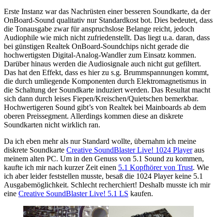
Erste Instanz war das Nachrüsten einer besseren Soundkarte, da der
OnBoard-Sound qualitativ nur Standardkost bot. Dies bedeutet, dass
die Tonausgabe zwar für anspruchslose Belange reicht, jedoch
Audiophile wie mich nicht zufriedenstellt. Das liegt u.a. daran, dass
bei günstigen Realtek OnBoard-Soundchips nicht gerade die
hochwertigsten Digital-Analog-Wandler zum Einsatz kommen.
Darüber hinaus werden die Audiosignale auch nicht gut gefiltert.
Das hat den Effekt, dass es hier zu s.g. Brummspannungen kommt,
die durch umliegende Komponenten durch Elektromagnetismus in
die Schaltung der Soundkarte induziert werden. Das Resultat macht
sich dann durch leises Fiepen/Kreischen/Quietschen bemerkbar.
Hochwertigeren Sound gibt’s von Realtek bei Mainboards ab dem
oberen Preissegment. Allerdings kommen diese an diskrete
Soundkarten nicht wirklich ran.
Da ich eben mehr als nur Standard wollte, übernahm ich meine
diskrete Soundkarte
Creative SoundBlaster Live! 1024 Player
aus
meinem alten PC. Um in den Genuss von 5.1 Sound zu kommen,
kaufte ich mir nach kurzer Zeit einen
5.1 Kopfhörer von Trust
. Wie
ich aber leider feststellen musste, besaß die 1024 Player keine 5.1
Ausgabemöglichkeit. Schlecht recherchiert! Deshalb musste ich mir
eine
Creative SoundBlaster Live! 5.1 LS
kaufen.