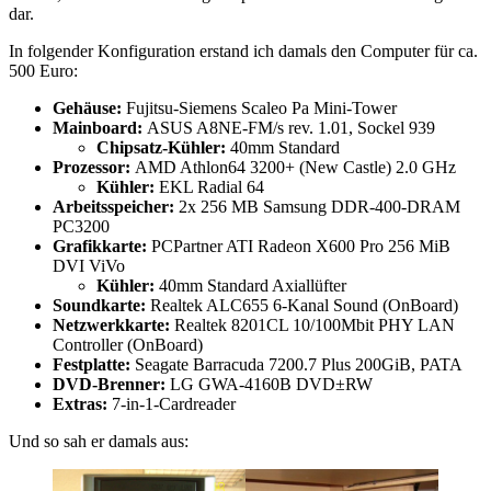
dar.
In folgender Konfiguration erstand ich damals den Computer für ca.
500 Euro:
Gehäuse:
Fujitsu-Siemens Scaleo Pa Mini-Tower
Mainboard:
ASUS A8NE-FM/s rev. 1.01, Sockel 939
Chipsatz-Kühler:
40mm Standard
Prozessor:
AMD Athlon64 3200+ (New Castle) 2.0 GHz
Kühler:
EKL Radial 64
Arbeitsspeicher:
2x 256 MB Samsung DDR-400-DRAM
PC3200
Grafikkarte:
PCPartner ATI Radeon X600 Pro 256 MiB
DVI ViVo
Kühler:
40mm Standard Axiallüfter
Soundkarte:
Realtek ALC655 6-Kanal Sound (OnBoard)
Netzwerkkarte:
Realtek 8201CL 10/100Mbit PHY LAN
Controller (OnBoard)
Festplatte:
Seagate Barracuda 7200.7 Plus 200GiB, PATA
DVD-Brenner:
LG GWA-4160B DVD±RW
Extras:
7-in-1-Cardreader
Und so sah er damals aus: