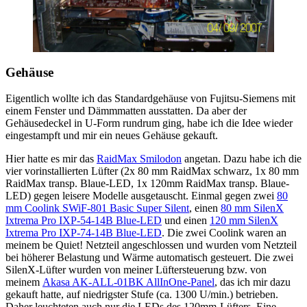
Gehäuse
Eigentlich wollte ich das Standardgehäuse von Fujitsu-Siemens mit
einem Fenster und Dämmmatten ausstatten. Da aber der
Gehäusedeckel in U-Form rundrum ging, habe ich die Idee wieder
eingestampft und mir ein neues Gehäuse gekauft.
Hier hatte es mir das
RaidMax Smilodon
angetan. Dazu habe ich die
vier vorinstallierten Lüfter (2x 80 mm RaidMax schwarz, 1x 80 mm
RaidMax transp. Blaue-LED, 1x 120mm RaidMax transp. Blaue-
LED) gegen leisere Modelle ausgetauscht. Einmal gegen zwei
80
mm Coolink SWiF-801 Basic Super Silent
, einen
80 mm SilenX
Ixtrema Pro IXP-54-14B Blue-LED
und einen
120 mm SilenX
Ixtrema Pro IXP-74-14B Blue-LED
. Die zwei Coolink waren an
meinem be Quiet! Netzteil angeschlossen und wurden vom Netzteil
bei höherer Belastung und Wärme automatisch gesteuert. Die zwei
SilenX-Lüfter wurden von meiner Lüftersteuerung bzw. von
meinem
Akasa AK-ALL-01BK AllInOne-Panel
, das ich mir dazu
gekauft hatte, auf niedrigster Stufe (ca. 1300 U/min.) betrieben.
Daher leuchteten auch nur die LEDs des 120mm-Lüfters. Eine